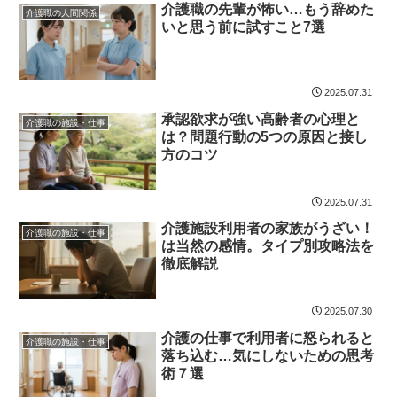
介護職の先輩が怖い…もう辞めた
介護職の人間関係
いと思う前に試すこと7選
2025.07.31
承認欲求が強い高齢者の心理と
介護職の施設・仕事
は？問題行動の5つの原因と接し
方のコツ
2025.07.31
介護施設利用者の家族がうざい！
介護職の施設・仕事
は当然の感情。タイプ別攻略法を
徹底解説
2025.07.30
介護の仕事で利用者に怒られると
介護職の施設・仕事
落ち込む…気にしないための思考
術７選