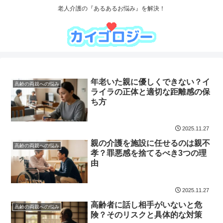
老人介護の『あるあるお悩み』を解決！
年老いた親に優しくできない？イ
高齢の両親への悩み
ライラの正体と適切な距離感の保
ち方
2025.11.27
親の介護を施設に任せるのは親不
高齢の両親への悩み
孝？罪悪感を捨てるべき3つの理
由
2025.11.27
高齢者に話し相手がいないと危
高齢の両親への悩み
険？そのリスクと具体的な対策