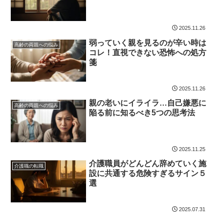
2025.11.26
弱っていく親を見るのが辛い時は
高齢の両親への悩み
コレ！直視できない恐怖への処方
箋
2025.11.26
親の老いにイライラ…自己嫌悪に
高齢の両親への悩み
陥る前に知るべき5つの思考法
2025.11.25
介護職員がどんどん辞めていく施
介護職の転職
設に共通する危険すぎるサイン５
選
2025.07.31